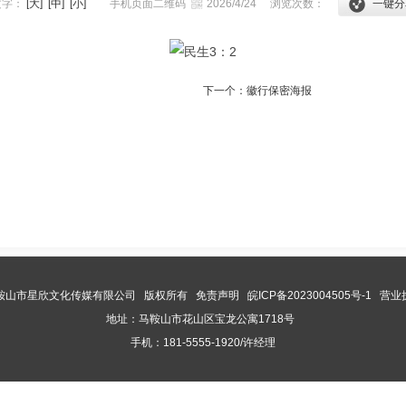
文字：
[大]
[中]
[小]
手机页面二维码
2026/4/24
浏览次数：
一键分
下一个：
徽行保密海报
鞍山市星欣文化传媒有限公司 版权所有
免责声明
皖ICP备2023004505号-1
营业
地址：马鞍山市花山区宝龙公寓1718号
手机：181-5555-1920/许经理