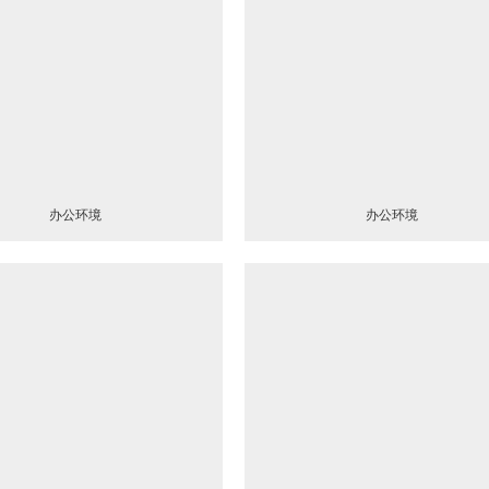
办公环境
办公环境