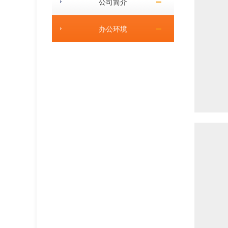
公司简介
办公环境