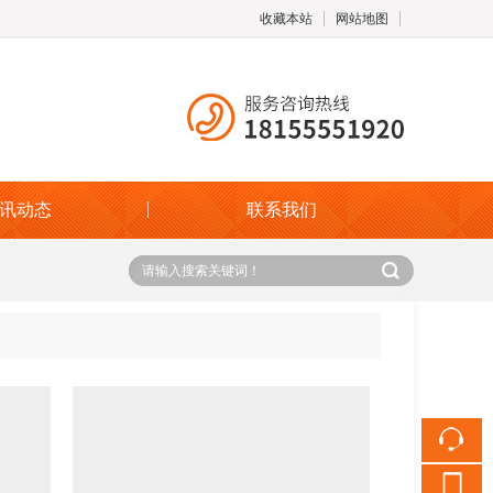
收藏本站
网站地图
触屏版
讯动态
联系我们
浏览手机站